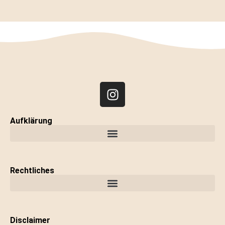
Aufklärung
Unterschied Psychotherapie & Psychologische Beratung
Rechtliches
Disclaimer