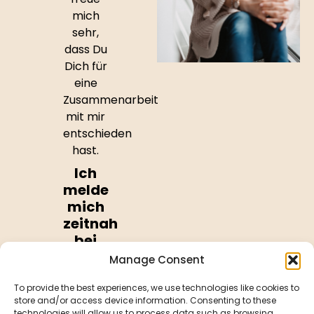
mich
sehr,
dass Du
Dich für
eine
Zusammenarbeit
mit mir
entschieden
hast.
Ich
melde
mich
zeitnah
bei
Dir,
Manage Consent
um
einen
To provide the best experiences, we use technologies like cookies to
store and/or access device information. Consenting to these
passenden
technologies will allow us to process data such as browsing