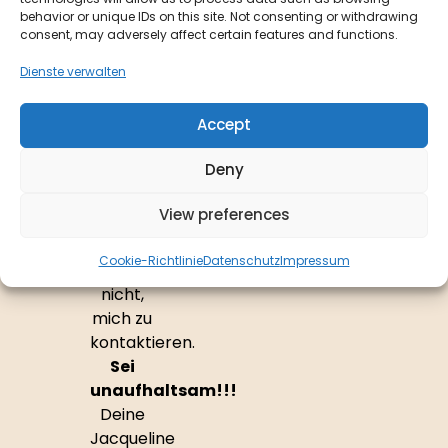
Termin
behavior or unique IDs on this site. Not consenting or withdrawing
mit
consent, may adversely affect certain features and functions.
Dir zu
Dienste verwalten
vereinbaren.
Accept
Solltest
Du
Deny
vorab
Fragen
View preferences
haben,
zögere
Cookie-Richtlinie
Datenschutz
Impressum
bitte
nicht,
mich zu
kontaktieren.
Sei
unaufhaltsam!!!
Deine
Jacqueline